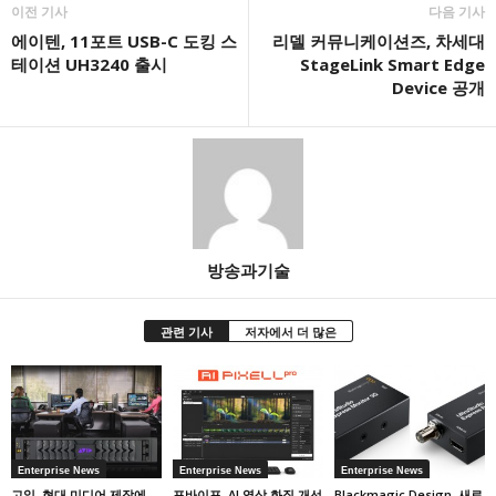
이전 기사
다음 기사
에이텐, 11포트 USB-C 도킹 스
리델 커뮤니케이션즈, 차세대
테이션 UH3240 출시
StageLink Smart Edge
Device 공개
방송과기술
관련 기사
저자에서 더 많은
Enterprise News
Enterprise News
Enterprise News
고일, 현대 미디어 제작에
포바이포, AI 영상 화질 개선
Blackmagic Design, 새로