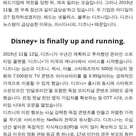
레드기업에 역전을 당한 뒤, 계속 밀리는 모습입니다. 그러나 2019년
11월, 맨 우측 점선과 같이‘급상승’하고 있습니다. 두 기업은 어디일까
요? 짐작하셨겠지만, 레드는 넷플릭스, 블루는 디즈니입니다. 디즈니
뉴스량이 급상승한 이유는, 아시다시피, 디즈니+ 때문입니다.
Disney+ is finally up and running.
2019년 11월 12일, 디즈니가 수년간 계획하고 투자했던 온라인 스트
리밍 플랫폼 ‘디즈니+’가 미국과 캐나다에서 서비스를 시작했습니다.
디즈니는 심슨과 디즈니, 픽사, 마블, 스타워즈까지 500편 이상의 영
화와 7,500편의 TV 콘텐츠 라이브러리를 월 6.99달러라는 경제적인
가격으로 이용할 수 있게 했습니다. 디즈니+ 출시와 동시에 스타워즈
스핀오프인 ‘만달로리안’을 포함한 독점 오리지널 콘텐츠 10편도 공개
했습니다. 런칭 첫날 천만 명의 가입자를 확보하는 등 OTT 시대, 스트
리밍 시대의 포문을 열었습니다.
디즈니의 이런 행보는 사실 강력한 독점 콘텐츠를 만들고 저렴한 가격
을 무기로 서비스하는 Netflix의 전략과 유사합니다. 디즈니+는 수십
년간 쌓아온 독점적인 지식재산권(IP)을 이미 많이 확보하고 있고, R
등급 미국의 영화 관람 등급 중 하나로, 17세 미만의 경우 부모의 동반