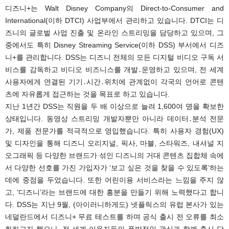
디즈니+는 Walt Disney Company의 Direct-to-Consumer and
International(이하 DTCI) 사업부에서 관리하고 있습니다. DTCI는 디
즈니의 글로벌 사업 진출 및 온라인 스트리밍을 담당하고 있으며, 그
중에서도 특히 Disney Streaming Service(이하 DSS) 부서에서 디즈
니+를 관리합니다. DSS는 디즈니 전체의 모든 디지털 비디오 구독 서
비스를 감독하고 비디오 비즈니스를 개발․운영하고 있으며, 전 세계
사용자에게 연결된 기기․시간․위치에 관계없이 각국의 언어로 콘텐
츠에 자유롭게 접근하는 것을 목표로 하고 있습니다.
지난 1년간 DSS는 직원을 두 배 이상으로 늘려 1,600여 명을 확보한
상태입니다. 동영상 스트리밍 개발자뿐만 아니라 데이터․분석 전문
가, 제품 전문가를 적극적으로 영입했습니다. 특히 사용자 경험(UX)
및 디자인을 통해 디즈니 오리지널, 픽사, 마블, 스타워즈, 내셔널 지
오그래픽 등 다양한 브랜드가 섞인 디즈니의 거대 콘텐츠 집합체 속에
서 다양한 선호를 가진 가입자가 ‘보고 싶은 것을 찾을 수 있도록’하는
데에 중점을 두었습니다. 또한 어린이용 서비스라는 느낌을 주지 않
고, ‘디즈니’라는 브랜드에 대한 흥분을 만들기 위해 노력했다고 합니
다. DSS는 지난 9월, (아이러니하게도) 넷플릭스의 유럽 본사가 있는
네덜란드에서 디즈니+ 무료 테스트를 하며 공식 출시 전 오류를 최소
화하고자 했으나, 전 세계 이용자들의 폭발적인 관심과 함께 출시 당