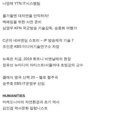
나영채 YTN IT시스템팀
올가을엔 대자연을 만끽하자!
백패킹을 위한 사전 준비
심영우 KFN 국군방송 기술감독, 승종희 여행가
C군의 네버엔딩 스토리 – IP 방송제작 기술 7
조인준 KBS 미디어기술연구소 차장
뉴욕은 지금, 2019 휘트니 비엔날레의 현장
정유선 뉴미디어 아티스트/서울여대 초빙강의 교수
클래식 명곡 산책 20 – 첼로 협주곡
송주호 EBS IT운영부 선임
HUMANITIES
마케도니아의 자연환경과 초기 역사
김인겸 역사문화 칼럼니스트