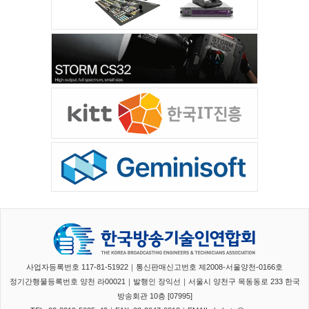
사업자등록번호 117-81-51922｜통신판매신고번호 제2008-서울양천-0166호
정기간행물등록번호 양천 라00021｜발행인 장익선｜서울시 양천구 목동동로 233 한국
방송회관 10층 [07995]