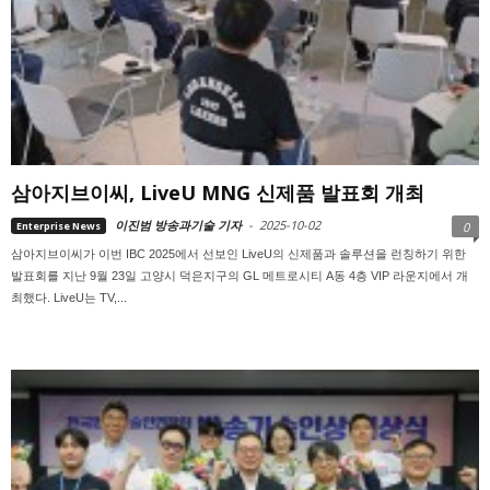
삼아지브이씨, LiveU MNG 신제품 발표회 개최
이진범 방송과기술 기자
-
2025-10-02
Enterprise News
0
삼아지브이씨가 이번 IBC 2025에서 선보인 LiveU의 신제품과 솔루션을 런칭하기 위한
발표회를 지난 9월 23일 고양시 덕은지구의 GL 메트로시티 A동 4층 VIP 라운지에서 개
최했다. LiveU는 TV,...