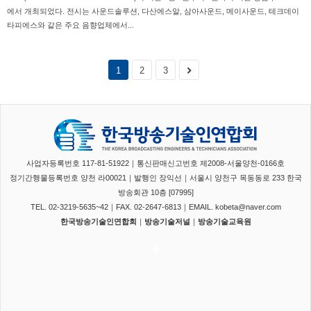
에서 개최되었다. 전시는 사운드솔루션, 다산에스알, 삼아사운드, 메이사운드, 테크데이
타피에스와 같은 주요 음향업체에서...
1
2
3
사업자등록번호 117-81-51922｜통신판매신고번호 제2008-서울양천-0166호
정기간행물등록번호 양천 라00021｜발행인 장익선｜서울시 양천구 목동동로 233 한국
방송회관 10층 [07995]
TEL. 02-3219-5635~42｜FAX. 02-2647-6813｜EMAIL. kobeta@naver.com
한국방송기술인연합회
｜
방송기술저널
｜
방송기술교육원