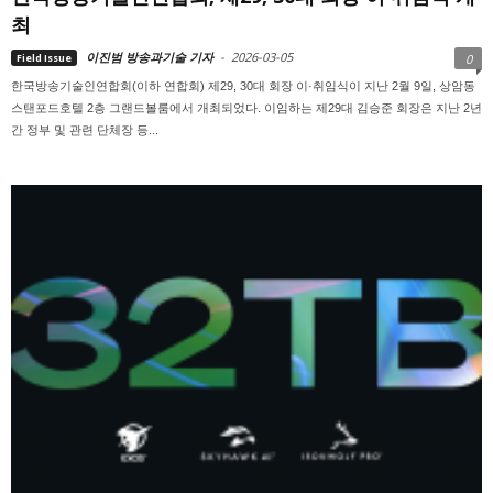
최
이진범 방송과기술 기자
-
2026-03-05
Field Issue
0
한국방송기술인연합회(이하 연합회) 제29, 30대 회장 이·취임식이 지난 2월 9일, 상암동
스탠포드호텔 2층 그랜드볼룸에서 개최되었다. 이임하는 제29대 김승준 회장은 지난 2년
간 정부 및 관련 단체장 등...