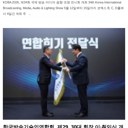
KOBA 2026, 제34회 국제 방송·미디어·음향·조명 전시회 개최 34th Korea International
Broadcasting, Media, Audio & Lighting Show 5월 12일부터 15일까지 코엑스 B, C, D홀에
서 4일간 개최 주 ...
한국방송기술인연합회, 제29, 30대 회장 이·취임식 개