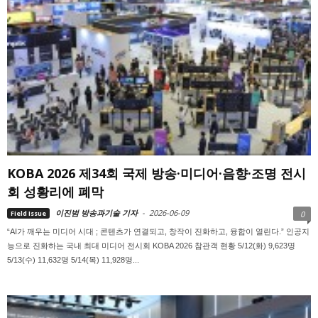
KOBA 2026 제34회 국제 방송·미디어·음향·조명 전시
회 성황리에 폐막
이진범 방송과기술 기자
-
2026-06-09
Field Issue
0
“AI가 깨우는 미디어 시대 ; 콘텐츠가 연결되고, 창작이 진화하고, 융합이 열린다.” 인공지
능으로 진화하는 국내 최대 미디어 전시회 KOBA 2026 참관객 현황 5/12(화) 9,623명
5/13(수) 11,632명 5/14(목) 11,928명...