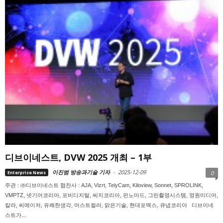
디브이네스트, DVW 2025 개최 – 1부
이진범 방송과기술 기자
-
2025-12-09
Enterprise News
0
주관 : ㈜디브이네스트 협찬사 : AJA, Vizrt, TelyCam, Kiloview, Sonnet, SPROLINK,
VMPTZ, 넷기어코리아, 포비디지털, 씨지코리아, 펀노마드, 그린촬영시스템, 영원미디어,
칼라, 씨메이저, 유쾌한생각, 머스트컬러, 맑은기술, 현대포맥스, 큐냅코리아 디브이네
스트가...