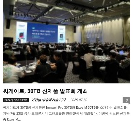
씨게이트, 30TB 신제품 발표회 개최
이진범 방송과기술 기자
-
2025-07-30
Enterprise News
0
씨게이트가 30TB의 신제품인 Ironwolf Pro 30TB와 Exos M 30TB를 소개하는 발표회를
지난 7월 23일 용산 드래곤시티 그랜드볼룸 한라3F에서 개최했다. 이번에 선보인 신제품
중 Exos M...