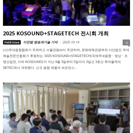
2025 KOSOUND+STAGETECH 전시회 개최
이진범 방송과기술 기자
-
2025-10-14
Field Issue
0
(사)무대음향협회가 주최하고 서울전람㈜이 주관하며, 문화체육관광부와 사단법인 무대
예술전문인협회가 후원하는 ‘2025 KOSOUND+STAGETECH(국제무대음향・영상・조
명산업전, 이하 KOSOUND)’이 지난 9월 3일부터 5일까지 3일간 3호선 학여울역의
SETEC에서 개최됐다. 신규 음향 제품의 퍼포먼스...