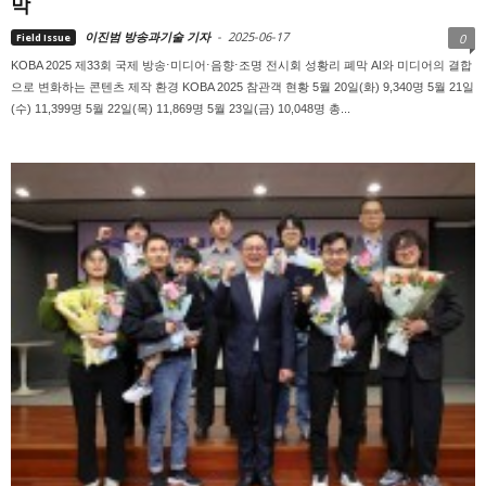
막
이진범 방송과기술 기자
-
2025-06-17
Field Issue
0
KOBA 2025 제33회 국제 방송⋅미디어⋅음향⋅조명 전시회 성황리 폐막 AI와 미디어의 결합
으로 변화하는 콘텐츠 제작 환경 KOBA 2025 참관객 현황 5월 20일(화) 9,340명 5월 21일
(수) 11,399명 5월 22일(목) 11,869명 5월 23일(금) 10,048명 총...