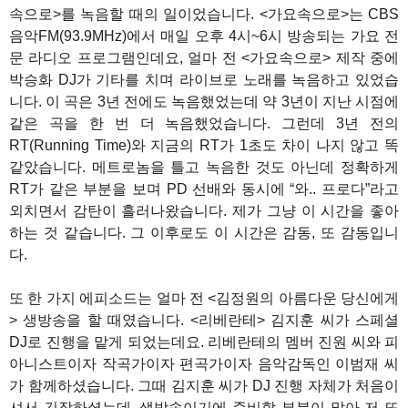
속으로>를 녹음할 때의 일이었습니다. <가요속으로>는 CBS
음악FM(93.9MHz)에서 매일 오후 4시~6시 방송되는 가요 전
문 라디오 프로그램인데요, 얼마 전 <가요속으로> 제작 중에
박승화 DJ가 기타를 치며 라이브로 노래를 녹음하고 있었습
니다. 이 곡은 3년 전에도 녹음했었는데 약 3년이 지난 시점에
같은 곡을 한 번 더 녹음했었습니다. 그런데 3년 전의
RT(Running Time)와 지금의 RT가 1초도 차이 나지 않고 똑
같았습니다. 메트로놈을 틀고 녹음한 것도 아닌데 정확하게
RT가 같은 부분을 보며 PD 선배와 동시에 “와.. 프로다”라고
외치면서 감탄이 흘러나왔습니다. 제가 그냥 이 시간을 좋아
하는 것 같습니다. 그 이후로도 이 시간은 감동, 또 감동입니
다.
또 한 가지 에피소드는 얼마 전 <김정원의 아름다운 당신에게
> 생방송을 할 때였습니다. <리베란테> 김지훈 씨가 스페셜
DJ로 진행을 맡게 되었는데요. 리베란테의 멤버 진원 씨와 피
아니스트이자 작곡가이자 편곡가이자 음악감독인 이범재 씨
가 함께하셨습니다. 그때 김지훈 씨가 DJ 진행 자체가 처음이
셔서 긴장하셨는데, 생방송이기에 준비할 부분이 많아 저 또