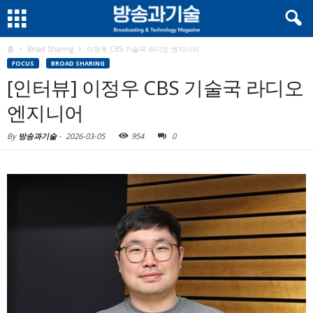
홈
Broad Sharing
이정우 CBS 기술국 라디오 엔지니어
FOCUS
BROAD SHARING
[인터뷰] 이정우 CBS 기술국 라디오
엔지니어
By
방송과기술
-
2026-03-05
954
0