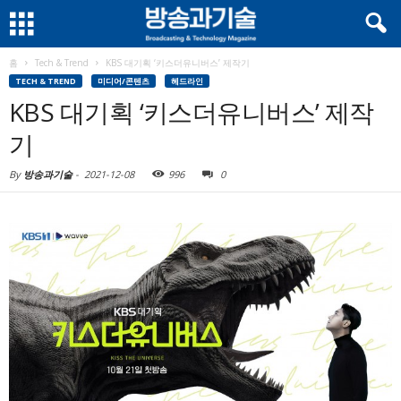
홈
Tech & Trend
KBS 대기획 ‘키스더유니버스’ 제작기
TECH & TREND
미디어/콘텐츠
헤드라인
KBS 대기획 ‘키스더유니버스’ 제작
기
By
방송과기술
-
2021-12-08
996
0