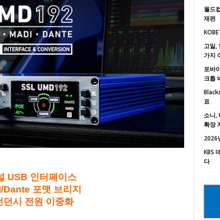
월드컵
재편
KOBE
고일, 
가지 
포바이포
크톱 
Black
표
소니, 
확장 
2026년
KBS
다
 USB 인터페이스
DI/Dante 포맷 브리지
리던던시 전원 이중화