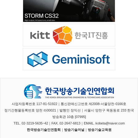
사업자등록번호 117-81-51922｜통신판매신고번호 제2008-서울양천-0166호
정기간행물등록번호 양천 라00021｜발행인 장익선｜서울시 양천구 목동동로 233 한국
방송회관 10층 [07995]
TEL. 02-3219-5635~42｜FAX. 02-2647-6813｜EMAIL. kobeta@naver.com
한국방송기술인연합회
｜
방송기술저널
｜
방송기술교육원