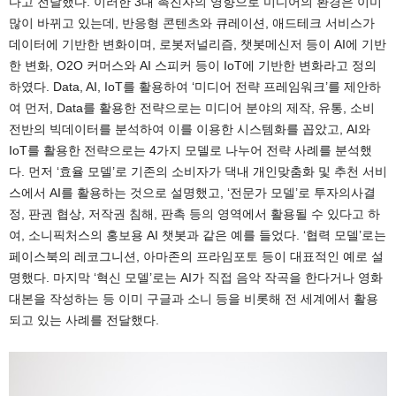
다고 전달했다. 이러한 3대 촉진자의 영향으로 미디어의 환경은 이미
많이 바뀌고 있는데, 반응형 콘텐츠와 큐레이션, 애드테크 서비스가
데이터에 기반한 변화이며, 로봇저널리즘, 챗봇메신저 등이 AI에 기반
한 변화, O2O 커머스와 AI 스피커 등이 IoT에 기반한 변화라고 정의
하였다. Data, AI, IoT를 활용하여 ‘미디어 전략 프레임워크’를 제안하
여 먼저, Data를 활용한 전략으로는 미디어 분야의 제작, 유통, 소비
전반의 빅데이터를 분석하여 이를 이용한 시스템화를 꼽았고, AI와
IoT를 활용한 전략으로는 4가지 모델로 나누어 전략 사례를 분석했
다. 먼저 ‘효율 모델’로 기존의 소비자가 댁내 개인맞춤화 및 추천 서비
스에서 AI를 활용하는 것으로 설명했고, ‘전문가 모델’로 투자의사결
정, 판권 협상, 저작권 침해, 판촉 등의 영역에서 활용될 수 있다고 하
여, 소니픽처스의 홍보용 AI 챗봇과 같은 예를 들었다. ‘협력 모델’로는
페이스북의 레코그니션, 아마존의 프라임포토 등이 대표적인 예로 설
명했다. 마지막 ‘혁신 모델’로는 AI가 직접 음악 작곡을 한다거나 영화
대본을 작성하는 등 이미 구글과 소니 등을 비롯해 전 세계에서 활용
되고 있는 사례를 전달했다.