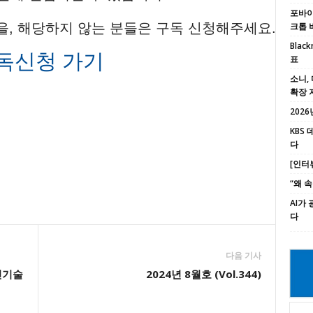
포바이포
을, 해당하지 않는 분들은 구독 신청해주세요.
크톱 
Black
독신청 가기
표
소니, 
확장 
2026년
KBS
다
[인터
“왜 
AI가
다
다음 기사
인기술
2024년 8월호 (Vol.344)