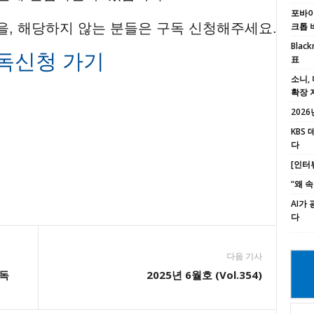
포바이포
을, 해당하지 않는 분들은 구독 신청해주세요.
크톱 
Black
독신청 가기
표
소니, 
확장 
2026년
KBS
다
[인터
“왜 
AI가
다
다음 기사
감독
2025년 6월호 (Vol.354)