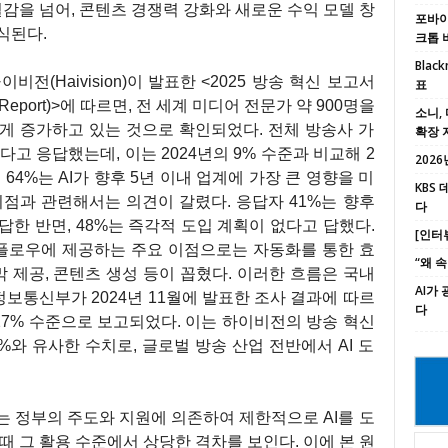
절감을 넘어, 콘텐츠 경쟁력 강화와 새로운 수익 모델 창
포바이포
식된다.
크톱 
Black
전(Haivision)이 발표한 <2025 방송 혁신 보고서
표
ation Report)>에 따르면, 전 세계 미디어 전문가 약 900명을
소니, 
르게 증가하고 있는 것으로 확인되었다. 전체 방송사 가
확장 
있다고 응답했는데, 이는 2024년의 9% 수준과 비교해 2
2026년
64%는 AI가 향후 5년 이내 업계에 가장 큰 영향을 미
KBS
시점과 관련해서는 의견이 갈렸다. 응답자 41%는 향후
다
응답한 반면, 48%는 즉각적 도입 계획이 없다고 답했다.
[인터
크플로우에 제공하는 주요 이점으로는 자동화를 통한 효
“왜 
막 제공, 콘텐츠 생성 등이 꼽혔다. 이러한 흐름은 국내
AI가
보통신부가 2024년 11월에 발표한 조사 결과에 따르
다
약 27% 수준으로 보고되었다. 이는 하이비전의 방송 혁신
와 유사한 수치로, 글로벌 방송 산업 전반에서 AI 도
는 정부의 주도와 지원에 의존하여 제한적으로 AI를 도
때 그 활용 수준에서 상당한 격차를 보인다. 이에 본 원