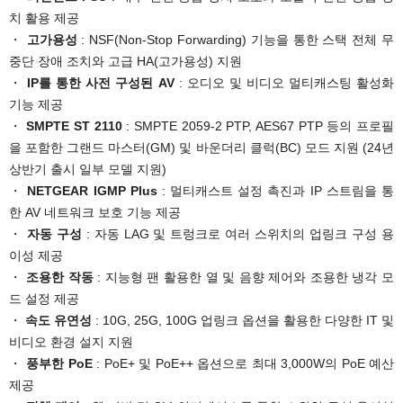
치 활용 제공
・
고가용성
: NSF(Non-Stop Forwarding) 기능을 통한 스택 전체 무
중단 장애 조치와 고급 HA(고가용성) 지원
・
IP를 통한 사전 구성된 AV
: 오디오 및 비디오 멀티캐스팅 활성화
기능 제공
・
SMPTE ST 2110
: SMPTE 2059-2 PTP, AES67 PTP 등의 프로필
을 포함한 그랜드 마스터(GM) 및 바운더리 클럭(BC) 모드 지원 (24년
상반기 출시 일부 모델 지원)
・
NETGEAR IGMP Plus
: 멀티캐스트 설정 촉진과 IP 스트림을 통
한 AV 네트워크 보호 기능 제공
・
자동 구성
: 자동 LAG 및 트렁크로 여러 스위치의 업링크 구성 용
이성 제공
・
조용한 작동
: 지능형 팬 활용한 열 및 음향 제어와 조용한 냉각 모
드 설정 제공
・
속도 유연성
: 10G, 25G, 100G 업링크 옵션을 활용한 다양한 IT 및
비디오 환경 설지 지원
・
풍부한 PoE
: PoE+ 및 PoE++ 옵션으로 최대 3,000W의 PoE 예산
제공