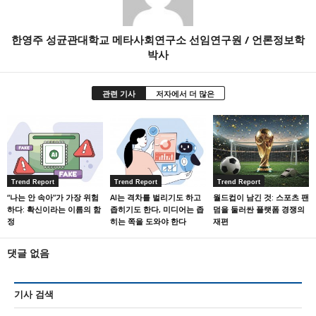
한영주 성균관대학교 메타사회연구소 선임연구원 / 언론정보학
박사
관련 기사
저자에서 더 많은
Trend Report
Trend Report
Trend Report
“나는 안 속아”가 가장 위험
AI는 격차를 벌리기도 하고
월드컵이 남긴 것: 스포츠 팬
하다: 확신이라는 이름의 함
좁히기도 한다, 미디어는 좁
덤을 둘러싼 플랫폼 경쟁의
정
히는 쪽을 도와야 한다
재편
댓글 없음
기사 검색