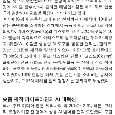
달할 것으로 추산된다. 60초 분량의 마이크로 스낵 비디오 포
맷에 <재혼 황후>, <나 혼자만 레벨업> 같은 메가 히트 웹툰
IP가 결합되며 글로벌 확장이 가속화되고 있다.
여기에 K-팝이 구축한 코어 팬덤 전략까지 더해지며, 10대 팬
덤은 콘텐츠를 소비하는 객체에서 능동적 핵심 파트너로 격상
되었다. 위버스(Weverse)와 디스코드 같은 D2C 플랫폼은 10
대 팬들이 즉각적으로 아티스트와 상호작용하는 무대가 되었
고, 뤼튼(Wrtn) 같은 생성형 AI 도구를 활용한 팬픽션, 팬아트,
영상 스크립트 제작은 일상이 되었다. K-팝 그룹 트리플에스
(TripleS)의 그래비티 투표 시스템은 팬들이 코스모(Cosmo)
플랫폼의 유료 재화로 유닛 구성과 활동 곡 선정에 직접 참여
하는 구조를 만들어, 팬베스터(Fan-vestor) 모델의 가능성을
보여줬다. 10대 팬덤은 이제 숏폼 콘텐츠를 소비하는 동시에
생산하고, 그 IP의 미래를 함께 결정하는 행위자로 부상했다.
숏폼 제작 파이프라인의 AI 대혁신
국내 주요 미디어·웹툰 제작사의 약 20%가 기획, 극본, 그래
픽, 로컬라이징 전 영역에 상용 AI 빌더를 전격 도입했다. 구글