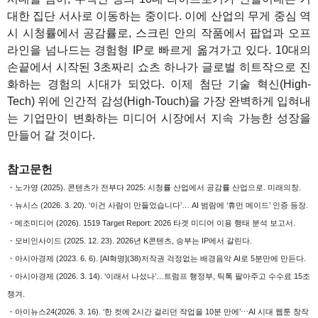
대한 집단 서사로 이동하는 중이다. 이에 산업의 무게 중심 역
시 시청률에서 공감률로, 스크린 안의 작품에서 팝업과 오프
라인을 넘나드는 경험형 IP로 빠르게 옮겨가고 있다. 10대의
손끝에서 시작된 3초짜리 쇼츠 하나가 글로벌 히트작으로 진
화하는 경험의 시대가 되었다. 이제 첨단 기술 혁신(High-
Tech) 위에 인간적 감성(High-Touch)을 가장 완벽하게 입혀내
는 기업만이 변화하는 미디어 시장에서 지속 가능한 성장을
만들어 갈 것이다.
참고문헌
・노가영 (2025). 콘텐츠가 전부다 2025: 시청률 산업에서 공감률 산업으로. 미래의창.
・뉴시스 (2026. 3. 20). ‘이건 사람이 만들었습니다’… AI 범람에 ‘휴먼 메이드’ 인증 등장.
・메조미디어 (2026). 1519 Target Report: 2026 타겟 미디어 이용 행태 분석 보고서.
・모비인사이드 (2025. 12. 23). 2026년 K콘텐츠, 승부는 IP에서 갈린다.
・아시아경제 (2023. 6. 6). [AI혁명](38)저작권 걱정없는 배경음악 AI로 5분만에 만든다.
・아시아경제 (2026. 3. 14). ‘이래서 나섰나’…트럼프 행정부, 틱톡 팔아주고 수수료 15조
챙겨.
・아이뉴스24(2026. 3. 16). ‘한 컷에 2시간 걸리던 작업을 10분 만에’⋯AI 시대 웹툰 창작