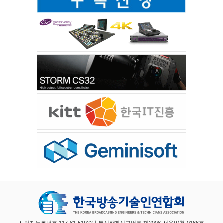
사업자등록번호 117-81-51922｜통신판매신고번호 제2008-서울양천-0166호