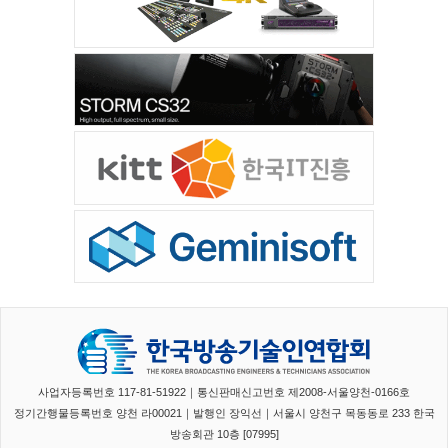
사업자등록번호 117-81-51922｜통신판매신고번호 제2008-서울양천-0166호
정기간행물등록번호 양천 라00021｜발행인 장익선｜서울시 양천구 목동동로 233 한국
방송회관 10층 [07995]