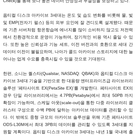
Check)를 통해 보다 높은 데이터 안정성과 무결성을 보장하고 있다.
옵티컬 디스크 아카이브 3세대는 온도 및 습도 변화를 비롯해 물, 빛
및 EMP(전자기 펄스) 등의 외부 요인에 잘 견디도록 설계됐다. 때문
에 기존 서버처럼 항온항습에 에너지를 많이 소비하지 않고도 저전력
에서 친환경적으로 운영이 가능하며, 장기적인 비용 역시 줄일 수 있
다. 또한 높은 신뢰성과 기능 세트, 이전 버전과의 호환으로 세대 간
데이터 이전이 불필요하며, 나아가 콜드 아카이브 스토리지에 대한 늘
어나는 업계 수요를 충족시킬 수 있을 것으로 기대된다.
한편, 소니는 퀄스타(Qualstar, NASDAQ: QBAK)와 옵티컬 디스크 아
카이브 3세대 기술을 기반으로 한 대용량 엔터프라이즈급 라이브러리
솔루션 ‘페타사이트 EX(PetaSite EX)’를 개발한다. 페타사이트 EX의
경우 단일 라이브러리에서는 4.7PB(Petabyte)에서 최대 50PB 까지
확장이 가능하며, 스케일 아웃(scale-out)을 통한 다중 라이브러리 클
러스터 구성으로 수백 PB에 달하는 아카이브 데이터를 관리할 수 있
다. 이 밖에도 중형 규모의 아카이브 솔루션을 위해 기존 페타사이트
ODS-L30M에서 최대 3PB의 데이터를 관리할 수 있도록 3세대를 지
원할 계획이다. 옵티컬 디스크 아카이브 3세대는 내년 1월 국내에 출