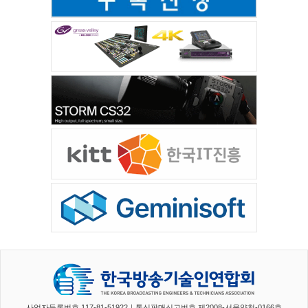
사업자등록번호 117-81-51922｜통신판매신고번호 제2008-서울양천-0166호