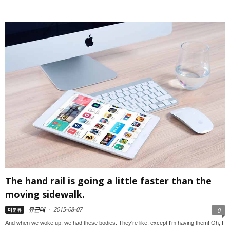
The hand rail is going a little faster than the
moving sidewalk.
유근태
-
2015-08-07
미분류
0
And when we woke up, we had these bodies. They're like, except I'm having them! Oh, I