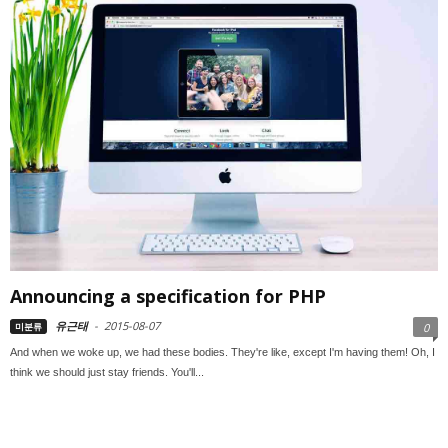
Announcing a specification for PHP
유근태
-
2015-08-07
미분류
0
And when we woke up, we had these bodies. They're like, except I'm having them! Oh, I
think we should just stay friends. You'll...