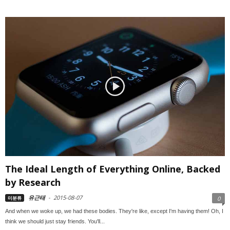
The Ideal Length of Everything Online, Backed
by Research
유근태
-
2015-08-07
미분류
0
And when we woke up, we had these bodies. They're like, except I'm having them! Oh, I
think we should just stay friends. You'll...