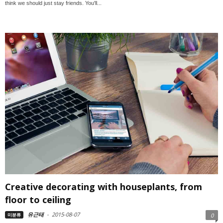
think we should just stay friends. You'll...
Creative decorating with houseplants, from
floor to ceiling
유근태
-
2015-08-07
미분류
0