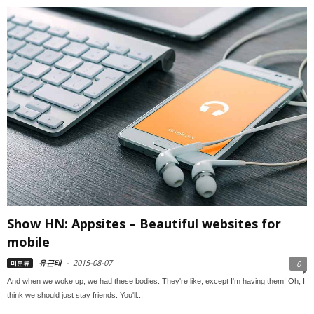
Show HN: Appsites – Beautiful websites for
mobile
유근태
-
2015-08-07
미분류
0
And when we woke up, we had these bodies. They're like, except I'm having them! Oh, I
think we should just stay friends. You'll...