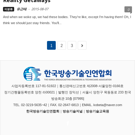
Reality Getaways
유근태
-
2015-08-07
미분류
0
And when we woke up, we had these bodies. They're like, except I'm having them! Oh, I
think we should just stay friends. You'll...
1
2
3
사업자등록번호 117-81-51922｜통신판매신고번호 제2008-서울양천-0166호
정기간행물등록번호 양천 라00021｜발행인 장익선｜서울시 양천구 목동동로 233 한국
방송회관 10층 [07995]
TEL. 02-3219-5635~42｜FAX. 02-2647-6813｜EMAIL. kobeta@naver.com
한국방송기술인연합회
｜
방송기술저널
｜
방송기술교육원