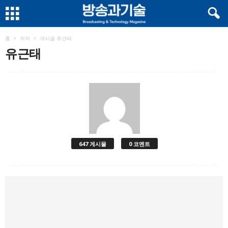
홈
저자
게시글 유근태
유근태
647 게시물
0 코멘트