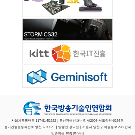
사업자등록번호 117-81-51922｜통신판매신고번호 제2008-서울양천-0166호
정기간행물등록번호 양천 라00021｜발행인 장익선｜서울시 양천구 목동동로 233 한국
방송회관 10층 [07995]