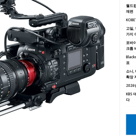
월드컵
재편
KOBE
고일, 
가지 
포바이포
크톱 
Black
표
소니, 
확장 
2026년
KBS
다