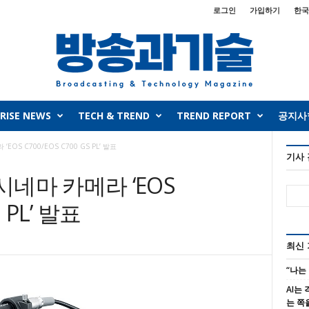
로그인
가입하기
한국
RISE NEWS
TECH & TREND
TREND REPORT
공지사
EOS C700/EOS C700 GS PL’ 발표
기사
시네마 카메라 ‘EOS
S PL’ 발표
최신
“나는
AI는
는 쪽