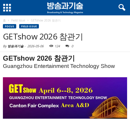
홈
Field Issue
GETshow 2026 참관기
FOCUS
FIELD ISSUE
GETshow 2026 참관기
By
방송과기술
-
2026-05-06
124
0
GETshow 2026 참관기
Guangzhou Entertainment Technology Show