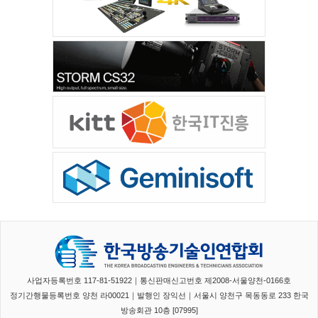
사업자등록번호 117-81-51922｜통신판매신고번호 제2008-서울양천-0166호
정기간행물등록번호 양천 라00021｜발행인 장익선｜서울시 양천구 목동동로 233 한국
방송회관 10층 [07995]