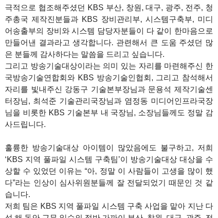
극적으로 협조해주셨던 KBS 부산, 창원, 대구, 광주, 전주, 청
주총국 제작진분들과 KBS 장비관리부, 시스템구축부, 미디
어송출부의 장비와 시스템 담당자분들이 다 같이 한마음으로
만들어낸 결과라고 생각합니다. 관련해서 큰 도움 주셨던 많
은 분들께 감사하다는 말씀을 드리고 싶습니다.
그리고 방송기술대상이라는 의미 있는 자리를 마련해주신 한
국방송기술연합회와 KBS 방송기술인협회, 그리고 참석해서
자리를 빛내주신 강동구 기술본부장님과 문용석 제작기술센
터장님, 최석준 기술관리국장님과 염정동 미디어인프라국장
님을 비롯한 KBS 기술본부 내 국장님, 소장님들께도 정말 감
사드립니다.
훌륭한 방송기술대상 아이템이 많았음에도 불구하고, 저희
‘KBS 지역 풀파일 시스템 구축팀’이 방송기술대상 대상을 수
상할 수 있었던 이유는 “아, 정말 이 사람들이 고생을 많이 했
다”라는 인상이 심사위원분들께 잘 전달되었기 때문인 것 같
습니다.
저희 팀은 KBS 지역 풀파일 시스템 구축 사업을 맡아 지난 다
섯 해 동안 근무 일수의 절반 가까이 부산, 창원, 대구, 광주, 전