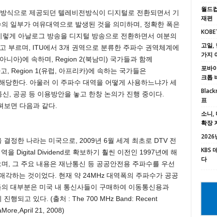
월드컵
로그방식으로 제공되던 텔레비전방식이 디지털로 전환되면서 기
재편
의 일부가 여유대역으로 발생된 것을 의미하며, 정확한 폭은
KOBE
참고로 이렇게 아날로그 방송을 디지털 방송으로 전환하면서 여분의
고일, 
end라고 부르며, ITU에서 3개 권역으로 분류한 주파수 권역체계에
가지 
아니아)에 속하며, Region 2(북남미) 국가들과 함께
포바이포
하고, Region 1(유럽, 아프리카)에 속하는 국가들은
크톱 
이에 해당한다. 아울러 이 주파수 대역을 어떻게 사용하느냐가 세
Black
통신, 공공 등 이용방안을 놓고 한창 논의가 진행 중이다.
표
살펴보면 다음과 같다.
소니, 
확장 
2026년
 결정한 나라는 미국으로, 2009년 6월 세계 최초로 DTV 전
KBS
을 Digital Dividend로 확보하기 훨씬 이전인 1997년에 해
다
며, 그 주요 내용은 재난통신 등 공공안전용 주파수를 우선
매각하는 것이었다. 현재 약 24MHz 대역폭의 주파수가 공공
의 대부분은 미국 내 통신사들이 구매하여 이동통신용과
되고 있다. (출처 : The 700 MHz Band: Recent
More,April 21, 2008)