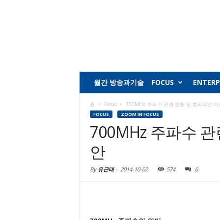
월간 방송과기술
FOCUS
ENTERP
홈
Focus
700MHz 주파수 관련 현황 및 합리적인 
FOCUS
ZOOM IN FOCUS
700MHz 주파수 
안
By
유근태
-
2014-10-02
574
0