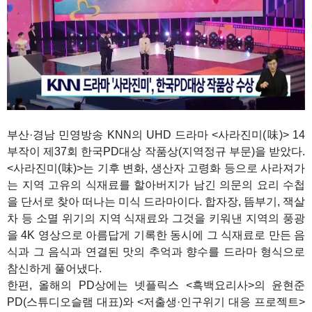
부산·경남 민영방송 KNN의 UHD 드라마 <사라진미(味)> 14
부작이 제37회 한국PD대상 작품상(지역정규 부문)을 받았다.
<사라진미(味)>는 기후 변화, 생산자 고령화 등으로 사라져가
는 지역 고유의 식재료를 할아버지가 남긴 의문의 요리 수첩
을 단서로 찾아 떠나는 미식 드라마이다. 합자장, 뜸부기, 잭살
차 등 소멸 위기의 지역 식재료와 그것을 키워낸 지역의 풍광
을 4K 영상으로 아름답게 기록한 동시에 그 식재료로 만든 음
식과 그 음식과 연결된 맛의 추억과 향수를 드라마 형식으로
참신하게 풀어냈다.
한편, 올해의 PD상에는 넷플릭스 <흑백요리사>의 윤현준
PD(스튜디오슬램 대표)와 <저출생·인구위기 대응 프로젝트>