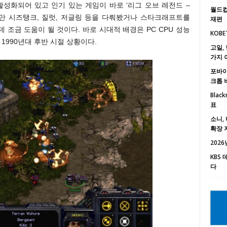
일 활성화되어 있고 인기 있는 게임이 바로 ‘리그 오브 레전드 –
월드컵
겠지만 시즈탱크, 질럿, 저글링 등을 다뤄봤거나 스타크래프트를
재편
조금 도움이 될 것이다. 바로 시대적 배경은 PC CPU 성능
KOBE
1990년대 후반 시절 상황이다.
고일, 
가지 
포바이포
크톱 
Black
표
소니, 
확장 
2026년
KBS
다