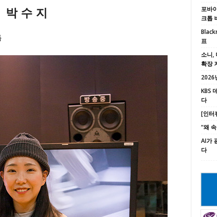
포바이포
박 수 지
크톱 
Black
독
표
소니, 
확장 
2026년
KBS
다
[인터
“왜 
AI가
다