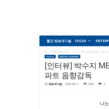
월간 방송과기술
FOCUS
ENTERP
홈
Broad Sharing
박수지 MBC 종합편집팀 사운드
FOCUS
BROAD SHARING
[인터뷰] 박수지 
파트 음향감독
By
방송과기술
-
2023-06-21
2254
0
‘나는