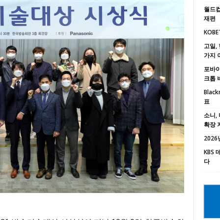
월드컵
재편
KOBE
고일, 
가지 
포바이포
크톱 
Black
표
소니, 
확장 
2026년
KBS
다