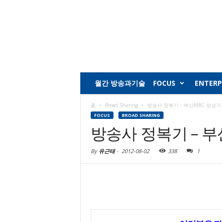
월간 방송과기술
FOCUS
ENTERP
홈
Broad Sharing
방송사 정복기 – 부산MBC 정성기
FOCUS
BROAD SHARING
방송사 정복기 – 부
By
유근태
-
2012-08-02
338
1