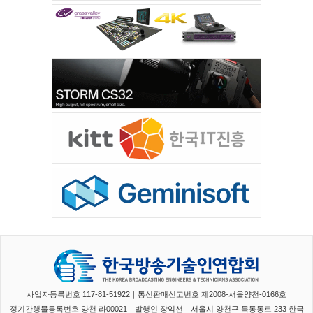
사업자등록번호 117-81-51922｜통신판매신고번호 제2008-서울양천-0166호
정기간행물등록번호 양천 라00021｜발행인 장익선｜서울시 양천구 목동동로 233 한국