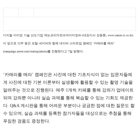
디지털 이미징 기술 선도기업 캐논코리아컨슈머이미징㈜
(
대표이사 강동환
,
www.canon-ci.co.kr
)
이 앞으로
12
주 동안 포털 네이버와 함께 네이버 스타트업 캠페인
‘
카메라를 메라
’
(campaign.naver.com/startup/photo)를 진행한다고
7
일 밝혔다
.
‘카메라를 메라
’
캠페인은 사진에 대한 기초지식이 없는 입문자들에
게 사진에 대한 기본 이론부터 실생활에 활용할 수 있는 촬영 기술을
알려주는 것으로 진행된다
.
매주
1
개씩 카페를 통해 강좌가 업데이트
되며 강좌뿐 아니라 실습 과제를 통해 복습할 수 있는 기회도 제공한
다
. Q&A
게시판을 통해 어려운 부분이나 궁금한 점에 대한 질문도 할
수 있으며
,
실습 과제를 등록한 참가자들을 대상으로는 추첨을 통해
푸짐한 경품도 증정한다
.