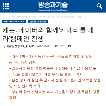
홈
Enterprise News
캐논, 네이버와 함께‘카메라를 메라’캠페인 진행
ENTERPRISE NEWS
신제품 소식/리뷰
캐논, 네이버와 함께‘카메라를 메
라’캠페인 진행
By
이진범 방송과기술 기자
-
2012-01-05
100
3
–
매주
1
회씩
12
주 동안 누구나 무료로 참여할 수 있는
온라인 사진 강좌
–
입문자를 위한 기초 이론부터 실생활에 직접 사용할 수
있는 전문기술까지 배울 수 있는 절호의 기회
–
실전 강좌가 끝난 후 참가자 전원에게 온라인 수료증 증정
및 사진 전시회 개최
–
강좌와 함께 진행되는 과제 미션을 수행하면 푸짐한 경품
증정