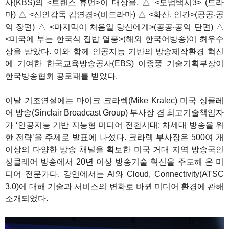
사(KBS)의 <트랜스 휴먼>이 대상을, △ <모범택시3> (드라
마) △ <신인감독 김연경>(비드라마) △ <화산, 인간>(공공‧공
익 장편) △ <마지막이 처음일 당신에게>(공공‧공익 단편) △
<미국에 부는 한국식 집밥 열풍>(해외 한국어방송)이 최우수
상을 받았다. 이와 함께 인공지능 기반의 방송제작환경 혁신
에 기여한 한국교육방송공사(EBS) 이종풍 기술기획부장이
한국방송협회 공로패를 받았다.
이날 기조연설에는 마이크 크라렉(Mike Kralec) 미국 싱클레
어 방송(Sinclair Broadcast Group) 부사장 겸 최고기술책임자
가 ‘인공지능 기반 지능형 미디어 전환시대: 차세대 방송을 위
한 전략’을 주제로 발표에 나섰다. 크라렉 부사장은 500여 개
이상의 다양한 방송 채널을 확보한 미국 거대 지역 방송국인
싱클레어 방송에서 20년 이상 방송기술 혁신을 주도해 온 미
디어 전문가다. 강연에서는 AI와 Cloud, Connectivity(ATSC
3.0)에 대해 기술과 서비스의 변화로 바뀐 미디어 환경에 관해
소개되었다.