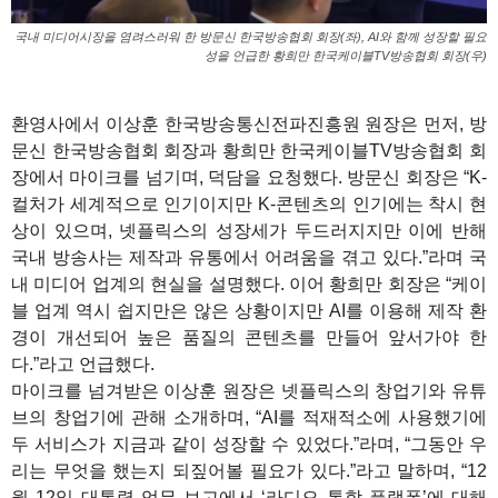
국내 미디어시장을 염려스러워 한 방문신 한국방송협회 회장(좌), AI와 함께 성장할 필요
성을 언급한 황희만 한국케이블TV방송협회 회장(우)
환영사에서 이상훈 한국방송통신전파진흥원 원장은 먼저, 방
문신 한국방송협회 회장과 황희만 한국케이블TV방송협회 회
장에서 마이크를 넘기며, 덕담을 요청했다. 방문신 회장은 “K-
컬처가 세계적으로 인기이지만 K-콘텐츠의 인기에는 착시 현
상이 있으며, 넷플릭스의 성장세가 두드러지지만 이에 반해
국내 방송사는 제작과 유통에서 어려움을 겪고 있다.”라며 국
내 미디어 업계의 현실을 설명했다. 이어 황희만 회장은 “케이
블 업계 역시 쉽지만은 않은 상황이지만 AI를 이용해 제작 환
경이 개선되어 높은 품질의 콘텐츠를 만들어 앞서가야 한
다.”라고 언급했다.
마이크를 넘겨받은 이상훈 원장은 넷플릭스의 창업기와 유튜
브의 창업기에 관해 소개하며, “AI를 적재적소에 사용했기에
두 서비스가 지금과 같이 성장할 수 있었다.”라며, “그동안 우
리는 무엇을 했는지 되짚어볼 필요가 있다.”라고 말하며, “12
월 12일 대통령 업무 보고에서 ‘라디오 통합 플랫폼’에 대해