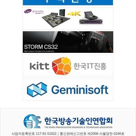
사업자등록번호 117-81-51922｜통신판매신고번호 제2008-서울양천-0166호