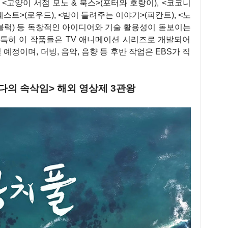
 <고양이 서점 모노 & 북스>(포터와 호랑이), <코코니
퀘스트>(로우드), <밤이 들려주는 이야기>(피칸트), <노
>(블럭) 등 독창적인 아이디어와 기술 활용성이 돋보이는
 특히 이 작품들은 TV 애니메이션 시리즈로 개발되어
될 예정이며, 더빙, 음악, 음향 등 후반 작업은 EBS가 직
다의 속삭임> 해외 영상제 3관왕