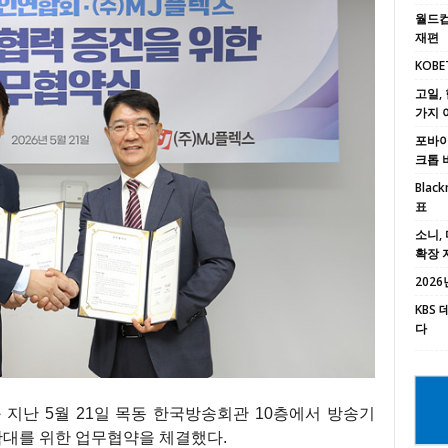
월드컵
재편
KOBE
고일, 
가지 
포바이포
크톱 
Black
표
소니, 
확장 
2026년
KBS
다
지난 5월 21일 목동 한국방송회관 10층에서 방송기
확대를 위한 업무협약을 체결했다.