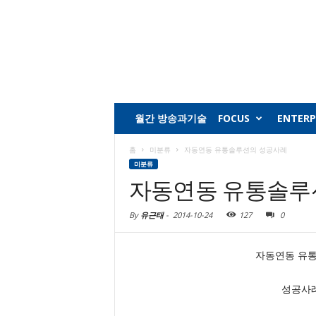
월간 방송과기술
FOCUS
ENTERP
홈
미분류
자동연동 유통솔루션의 성공사례
미분류
자동연동 유통솔루
By
유근태
-
2014-10-24
127
0
자동연동 유통
성공사례