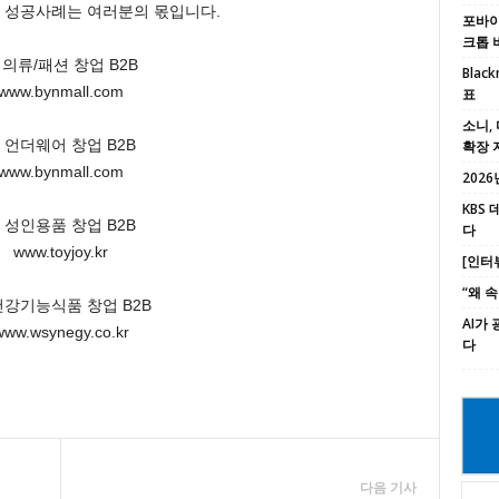
 성공사례는 여러분의 몫입니다.
포바이포
크톱 
. 의류/패션 창업 B2B
Black
www.bynmall.com
표
소니, 
. 언더웨어 창업 B2B
확장 
www.bynmall.com
2026년
KBS
. 성인용품 창업 B2B
다
www.toyjoy.kr
[인터
“왜 
 건강기능식품 창업 B2B
AI가
www.wsynegy.co.kr
다
다음 기사