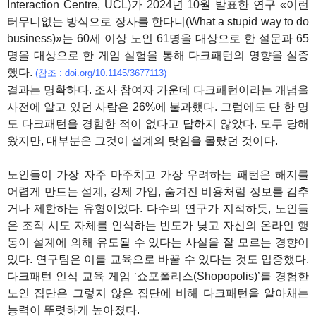
Interaction Centre, UCL)가 2024년 10월 발표한 연구 «이런
터무니없는 방식으로 장사를 한다니(What a stupid way to do
business)»는 60세 이상 노인 61명을 대상으로 한 설문과 65
명을 대상으로 한 게임 실험을 통해 다크패턴의 영향을 실증
했다.
(참조 : doi.org/10.1145/3677113)
결과는 명확하다. 조사 참여자 가운데 다크패턴이라는 개념을
사전에 알고 있던 사람은 26%에 불과했다. 그럼에도 단 한 명
도 다크패턴을 경험한 적이 없다고 답하지 않았다. 모두 당해
왔지만, 대부분은 그것이 설계의 탓임을 몰랐던 것이다.
노인들이 가장 자주 마주치고 가장 우려하는 패턴은 해지를
어렵게 만드는 설계, 강제 가입, 숨겨진 비용처럼 정보를 감추
거나 제한하는 유형이었다. 다수의 연구가 지적하듯, 노인들
은 조작 시도 자체를 인식하는 빈도가 낮고 자신의 온라인 행
동이 설계에 의해 유도될 수 있다는 사실을 잘 모르는 경향이
있다. 연구팀은 이를 교육으로 바꿀 수 있다는 것도 입증했다.
다크패턴 인식 교육 게임 ‘쇼포폴리스(Shopopolis)’를 경험한
노인 집단은 그렇지 않은 집단에 비해 다크패턴을 알아채는
능력이 뚜렷하게 높아졌다.