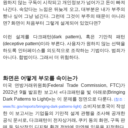
원하지 않는 구독이 시작되고 개인정보가 넘어가고 돈이 빠져
나간다. 속았다는 느낌은 뒤늦게 오고, 대부분은 내가 부주의
했나 싶어 그냥 넘긴다. 그런데 그것이 부주의 때문이 아니라
면? 화면이 처음부터 그렇게 설계되어 있었다면?
이런 설계를 다크패턴(dark pattern), 혹은 기만적 패턴
(deceptive pattern)이라 부른다. 사용자가 원하지 않는 선택을
하도록 인터페이스를 의도적으로 조작하는 기법이다. 범죄가
아니다. 합법이다. 그래서 더 위험하다.
화면은 어떻게 부모를 속이는가
미국 연방거래위원회(Federal Trade Commission, FTC)가
2022년 9월 발표한 보고서 «다크패턴을 빛 아래로(Bringing
Dark Patterns to Light)»는 이 문제를 정면으로 다룬다.
(참조 :
소비자보호국이 작성
www.ftc.gov/reports/bringing-dark-patterns-light)
한 이 보고서는 기업들의 기만적 설계 관행을 조사해 공개한
공식 문서로, 다크패턴이 전자상거래, 쿠키 동의 화면, 구독 판
매 등 일상적인 디지털 환경 전반에 만연해 있음을 지적한다.