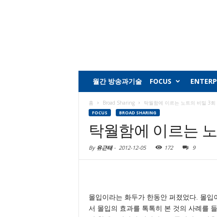
월간 방송과기술
FOCUS
ENTERP
홈
Broad Sharing
탁월함에 이르는 노트의 비밀 3회
FOCUS
BROAD SHARING
탁월함에 이르는 노
By
유근태
-
2012-12-05
172
9
몰입이라는 화두가 한동안 퍼졌었다. 몰입
서 몰입의 효과를 톡톡히 본 것의 사례를 