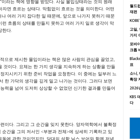
”이라는 책에 영향을 받았다. 사실 몰입상태라는 것의 원래
월드컵
말로 하자면 흐르는 상태다. 막힘없이 흐르는 것을 의미한다. 어떤
재편
거나 여러 가지 잡다한 일 때문에, 앞으로 나가지 못하기 때문
KOBE
런 흐름의 상태를 만들지 못하고 여러 가지 일로 생각이 막
고일, 
장한다.
가지 
포바이포
크톱 
Black
실제적으로 제시한 몰입이라는 책은 많은 사람의 관심을 끌었고,
표
 것이다. 요체는 한 가지 생각을 지속하게 하는 상황을 만들
소니, 
 정지시키기 위한 준비 작업을 요청한다. 이 중에는 일부러 느
확장 
서 한 가닥의 생각을 깊게 밀고 나가는 것이다. 그러다 보면
2026년
 능력을 넘어 도저히 상상할 수 없었던 신기한 결과를 만들어
KBS
다
마련이다. 그리고 그 순간을 잊지 못한다. 양자역학에서 불확정
 순간을 그의 저서인 <부분과 전체>에 상세히 기록하고 있
동에 관한 것이었지만, 당대의 석학 닐스 보어와 함께 저녁