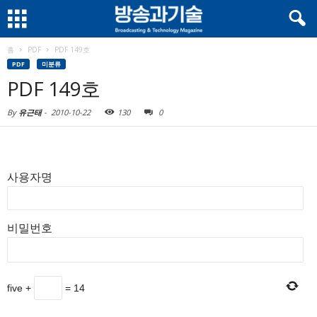
홈
PDF
PDF 149호
PDF
미분류
PDF 149호
By
유근태
-
2010-10-22
130
0
사용자명
비밀번호
five
+
=
14