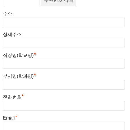
령의
록을 한 자로서, 당 사이트의 정보를 제공받으며, 당 사
– 회원가입
정보
의 경우, 회원가입을 탈퇴하거나 회원에서
한
각
규정
이트가 제공하는 서비스를 이용할 수 있는 자
제명된 경우 등 사 전에 보유목적, 기간 및 보유하는
개인
국
종
주소
에 의
④ 비밀번호 : 이용자와 회원ID가 일치하는지를 확인
정보
항목을 명시하여 동의를 구합니다.
방
이
하여
하고 통신상의 자신의 비밀보호를 위하여 이용자 자신
② 귀하의 동의를 받아 보유하고 있는
정보
에 대한 열람을
송
벤
보존
이 선정한 문자와 숫자의 조합
요구할 경우 회사는 열람 및 확인 할 수 있도록 조치합니
기
트
성명, ID, 이메일, 주소, 일반전화,
상세주소
할 필
⑤ 탈퇴 : 회원이 이용계약을 종료시키는 행위
다.
술
및
휴대전화
요가
⑥ 본약관에서 정의하지 않은 용어는 개별서비스에
인
DM
있는
대한 별도 약관 및 이용규정에서 정의합니다.
*
연
발
직장명(학교명)
경우
합
송
및 사
회
등
전 동
*
부서명(학과명)
의를
제2장 서비스 제공 및 이용
득한
경우
제5조 (이용 계약의 성립)
*
전화번호
해당
보유
① 이용계약은 신청자가 온라인으로 당 사이트에서
기간)
제공하는 소정의 가입신청양식에서 요구하는 사항을
*
Email
기록하여 가입을 완료하는 것으로 성립됩니다.
나. 한국방송기술인연합회는 원칙적으로 정보주체
② 당 사이트는 다음 각 호에 해당하는 이용계약에