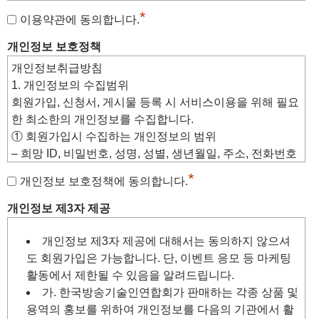
본 약관은 서비스(이하 “서비스”)의 이용조건 및 절차, 이용자와 당
*
이용약관에 동의합니다.
사이트의 권리, 의무, 책임사항과 기타 필요한 사항을 규정함을 목
적으로 합니다.
개인정보 보호정책
개인
정보
취급방침
제2조 (약관의 효력과 변경)
1.
개인
정보
의 수집범위
회원가입, 신청서, 게시물 등록 시 서비스이용을 위해 필요
① 당 사이트는 귀하가 본약관 내용에 동의하는 것을
한 최소한의
개인
정보
를 수집합니다.
조건으로 귀하에게 서비스를 제공할 것이며, 귀하가
① 회원가입시 수집하는
개인
정보
의 범위
본 약관의 내용에 동의하는 경우, 당 사이트의 서비스
– 희망 ID, 비밀번호, 성명, 성별, 생년월일, 주소, 전화번호
제공 행위 및 귀하의 서비스 사용 행위에는 본 약관이
또는 이동전화번호, 이메일주소(
정보
메일 수신여부), 업종
*
우선적으로 적용될 것입니다.
개인정보 보호정책에 동의합니다.
정보
② 당 사이트는 본약관을 사전 고지 없이 변경할 수
② 자동으로 수집·저장되는
개인
정보
개인정보 제3자 제공
있으며, 변경된 약관은 당 사이트 게시판에 공지함으로
– 이용자의 인터넷서버 도메인과 홈페이지를 방문할 때 경
써 이용자가 직접 확인하도록 할 것입니다. 이용자가 변
유한 웹사이트의 주소
개인정보 제3자 제공에 대해서는 동의하지 않으셔
경된 약관에 동의하지 아니하는 경우, 이용자는 본인의
– 이용자의 브라우져 종류 및 OS
도 회원가입은 가능합니다. 단, 이벤트 응모 등 마케팅
회원등록을 취소(회원탈퇴)할 수 있으며, 계속 사용의
– 방문일시 등
활동에서 제한될 수 있음을 알려드립니다.
경우는 약관 변경에 대한 동의로 간주됩니다. 변경된 약
이와 같이 자동 수집·저장되는
정보
는 홈페이지의 서비스
가. 한국방송기술인연합회가 판매하는 각종 상품 및
관은 공지와 동시에 그 효력이 발생됩니다.
개선을 위한 통계분석, 이용자의 웹브라우저와 웹사이트
용역의 홍보를 위하여 개인정보를 다음의 기관에서 활