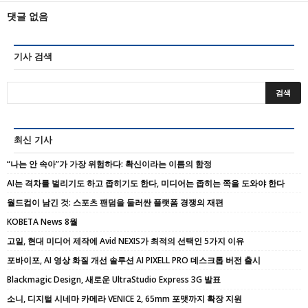
기타 관계법령에서 정한 절차에 따른 요청이 있는 경
댓글 없음
우, 귀하가 당 사이트에 제공한 개인정보를 스스로
공개한 경우에는 그러하지 않습니다.
개인정보의 관리 : 귀하는 개인정보의 보호 및 관
기사 검색
리를 위하여 서비스의 개인정보관리에서 수시로 귀
하의 개인정보를 수정/삭제할 수 있습니다.
수신되는 정보 중 불필요하다고 생각되는 부분도 변
경/조정할 수 있습니다.
개인정보의 보호 : 귀하의 개인정보는 오직 귀하
최신 기사
만이 열람/수정/삭제 할 수 있으며, 이는 전적으로 귀
“나는 안 속아”가 가장 위험하다: 확신이라는 이름의 함정
하의 ID와 비밀번호에 의해 관리되고 있습니다. 따라
AI는 격차를 벌리기도 하고 좁히기도 한다, 미디어는 좁히는 쪽을 도와야 한다
서 타인에게 본인의 ID와 비밀번호를 알려주어서는
아니되며, 작업 종료 시에는 반드시 로그아웃 해주시
월드컵이 남긴 것: 스포츠 팬덤을 둘러싼 플랫폼 경쟁의 재편
고, 웹 브라우저의 창을 닫아주시기 바랍니다(이는
KOBETA News 8월
타인과 컴퓨터를 공유하는 인터넷 카페나 도서관 같
고일, 현대 미디어 제작에 Avid NEXIS가 최적의 선택인 5가지 이유
은 공공장소에서 컴퓨터를 사용하는 경우에 귀하의
포바이포, AI 영상 화질 개선 솔루션 AI PIXELL PRO 데스크톱 버전 출시
정보의 보호를 위하여필요한 사항입니다)
Blackmagic Design, 새로운 UltraStudio Express 3G 발표
③ 회원이 당 사이트에 본약관에 따라 이용신청을 하
소니, 디지털 시네마 카메라 VENICE 2, 65mm 포맷까지 확장 지원
는 것은 당 사이트가 본 약관에 따라 신청서에 기재된