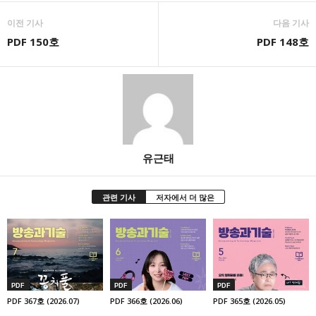
7) 범죄의 수사와 공소의 제기 및 유지를 위하여
당 사이트가 자체 개발하거나 다른 기관과의 협
이전 기사
다음 기사
필요한 경우
의 등을 통해 제공하는 일체의 서비스
PDF 150호
PDF 148호
8) 법원의 재판업무 수행을 위하여 필요한 경우
9) 형(刑) 및 감호, 보호처분의 집행을 위하여 필
제6조 (회원정보 사용에 대한 동의)
요한 경우
다. 한국방송기술인연합회는 이용자의 개인정보를
① 회원의 개인정보에 대해서는 당 사이트의 개인정
제3자에게 제공하는 경우에는, 반드시 사전에 합당한
보 보호정책이 적용됩니다.
절차를 통하여 다음 각 호의 사항을 상세히 기재하여 이
② 당 사이트의 회원 정보는 다음과 같이 수집, 사용,
용자의 동의를 구하겠습니다.
관리, 보호됩니다.
유근태
1) 개인정보를 제공받는 자
개인정보의 수집 : 당 사이트는 귀하의 당 사이트
2) 개인정보 이용목적(제공 시에는 제공받는 자의
서비스 가입 시 귀하가 제공하는 정보를 통하여 귀하
이용목적을 말한다.)
관련 기사
저자에서 더 많은
에 관한 정보를 수집합니다.
3) 이용 또는 제공하는 개인정보의 항목
개인정보의 사용 : 당 사이트는 당 사이트 서비스
4) 개인정보의 보유 및 이용 기간(제공 시에는 제
제공과 관련해서 수집된 회원의 신상정보를 본인의
공받는 자의 보유 및 이용기간을 말한다.)
승낙 없이 제3자에게 누설, 배포하지 않습니다. 단,
5) 동의를 거부할 권리가 있다는 사실 및 동의 거
전기통신기본법 등 법률의 규정에 의해 국가기관의
부에 따른 불이익이 있는 경우에는 그 불이익의 내용
요구가 있는 경우, 범죄에 대한 수사상의 목적이 있
PDF
PDF
PDF
PDF 367호 (2026.07)
PDF 366호 (2026.06)
PDF 365호 (2026.05)
거나 정보통신윤리 위원회의 요청이 있는 경우 또는