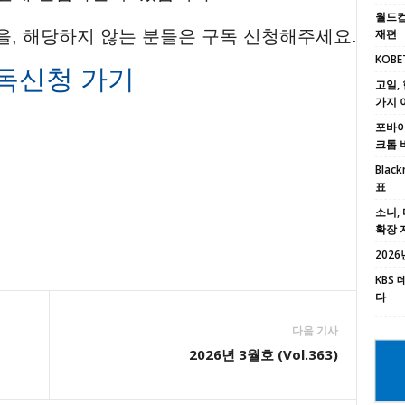
월드컵
을, 해당하지 않는 분들은 구독 신청해주세요.
재편
KOBE
독신청 가기
고일, 
가지 
포바이포
크톱 
Black
표
소니, 
확장 
2026년
KBS
다
다음 기사
2026년 3월호 (Vol.363)