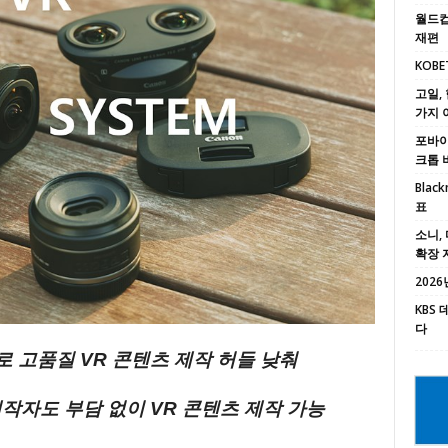
월드컵
재편
KOBE
고일, 
가지 
포바이포
크톱 
Black
표
소니, 
확장 
2026년
KBS
다
로 고품질 VR 콘텐츠 제작 허들 낮춰
작자도 부담 없이 VR 콘텐츠 제작 가능