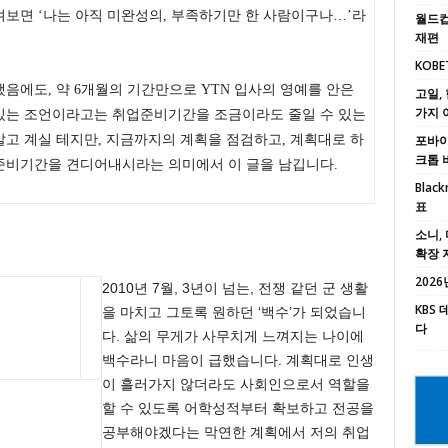
켜보면 ‘나는 아직 미완성의, 부족하기만 한 사람이구나…’라
월드컵
재편
KOBE
음에도, 약 6개월의 기간만으로 YTN 입사의 영예를 안은
고일, 
가지 
 있는 조언이라고는 취업준비기간을 조금이라도 줄일 수 있는
알고 계실 테지만, 지금까지의 계획을 점검하고, 계획대로 하
포바이포
크톱 
준비기간을 견디어내시라는 의미에서 이 글을 남깁니다.
Black
표
소니, 
확장 
2026년
2010년 7월, 3년이 넘는, 전쟁 같던 군 생활
KBS
을 마치고 그토록 원하던 ‘백수’가 되었습니
다
다. 삶의 무게가 사무치게 느껴지는 나이에
백수라니 마음이 급했습니다. 계획대로 인생
이 흘러가지 않더라도 사회인으로서 역할을
할 수 있도록 어학성적부터 확보하고 전공을
공부해야겠다는 막연한 계획에서 저의 취업