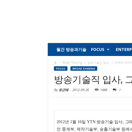
월간 방송과기술
FOCUS
ENTERP
홈
Broad Sharing
방송기술직 입사, 그 전략에 관하
FOCUS
BROAD SHARING
방송기술직 입사, 
By
유근태
-
2012-09-26
1488
1
2012년 1월 16일 YTN 방송기술 입사
안 중계부, 제작기술부, 송출기술부 등에