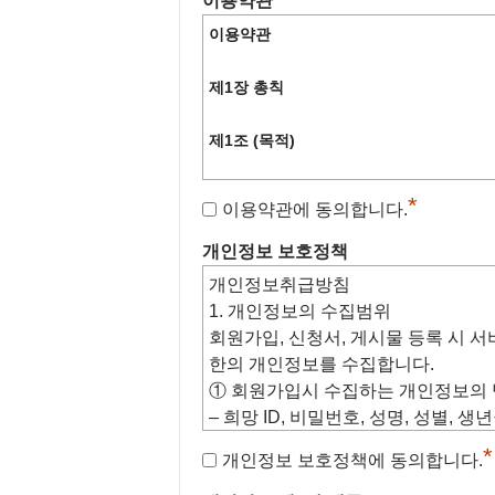
이용약관
이용약관
제1장 총칙
제1조 (목적)
본 약관은 서비스(이하 “서비스”)의 이용조
*
이용약관에 동의합니다.
의 권리, 의무, 책임사항과 기타 필요한 
개인정보 보호정책
제2조 (약관의 효력과 변경)
개인
정보
취급방침
1.
개인
정보
의 수집범위
① 당 사이트는 귀하가 본약관
회원가입, 신청서, 게시물 등록 시 
로 귀하에게 서비스를 제공할 것이
한의
개인
정보
를 수집합니다.
동의하는 경우, 당 사이트의 서비
① 회원가입시 수집하는
개인
정보
의
사용 행위에는 본 약관이 우선적으
– 희망 ID, 비밀번호, 성명, 성별, 
② 당 사이트는 본약관을 사전 
동전화번호, 이메일주소(
정보
메일 수
*
변경된 약관은 당 사이트 게시판
개인정보 보호정책에 동의합니다.
② 자동으로 수집·저장되는
개인
정보
접 확인하도록 할 것입니다. 이용