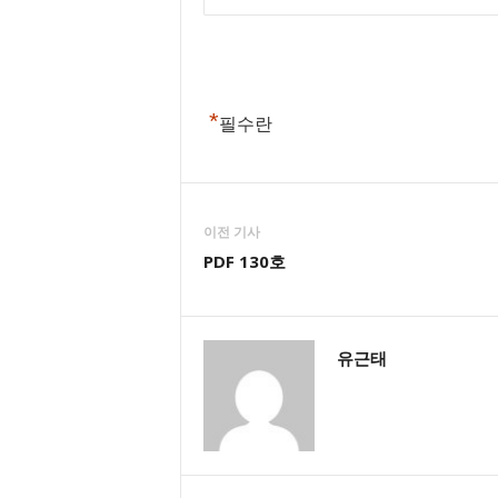
경우
될 서비스의 내용을 이용자에게 
8) 법원의 재판업무 수행을
스를 변경하여 제공할 수 있습니다
9) 형(刑) 및 감호, 보호
당 사이트가 자체 개발하거
다. 한국방송기술인연합회는 
통해 제공하는 일체의 서비스
게 제공하는 경우에는, 반드시 사
*
필수란
음 각 호의 사항을 상세히 기재하
제6조 (회원정보 사용에 대한 동의)
니다.
1) 개인정보를 제공받는 자
① 회원의 개인정보에 대해서는
2) 개인정보 이용목적(제공
정책이 적용됩니다.
이전 기사
적을 말한다.)
② 당 사이트의 회원 정보는 다음
PDF 130호
3) 이용 또는 제공하는 개
보호됩니다.
4) 개인정보의 보유 및 이
개인정보의 수집 : 당 사이
자의 보유 및 이용기간을 말한다
가입 시 귀하가 제공하는 정보
5) 동의를 거부할 권리가 있
유근태
수집합니다.
른 불이익이 있는 경우에는 그
개인정보의 사용 : 당 사이
관련해서 수집된 회원의 신상정
자에게 누설, 배포하지 않습니다
률의 규정에 의해 국가기관의 요
한 수사상의 목적이 있거나 