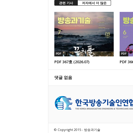
관련 기사
저자에서 더 많은
있는 경우 또는 기타 관계법령
있는 경우, 귀하가 당 사이트
공개한 경우에는 그러하지 않습
개인정보의 관리 : 귀하는 
하여 서비스의 개인정보관리에
를 수정/삭제할 수 있습니다.
수신되는 정보 중 불필요하다고
PDF
PDF
할 수 있습니다.
PDF 367호 (2026.07)
PDF 36
개인정보의 보호 : 귀하의 
람/수정/삭제 할 수 있으며, 이
댓글 없음
번호에 의해 관리되고 있습니다.
와 비밀번호를 알려주어서는 아
드시 로그아웃 해주시고, 웹 
랍니다(이는 타인과 컴퓨터를 
관 같은 공공장소에서 컴퓨터를
보의 보호를 위하여필요한 사
③ 회원이 당 사이트에 본약관
당 사이트가 본 약관에 따라 신청
© Copyright 2015 - 방송과기술