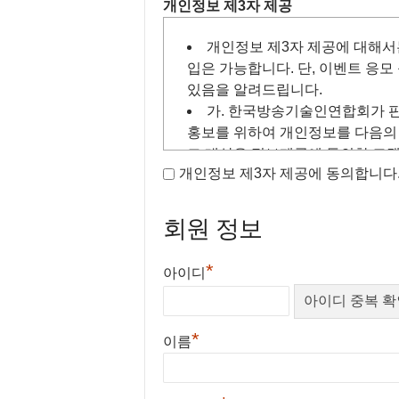
– 이용자의 인터넷서버 도메인과 홈
개인정보 제3자 제공
아니하는 경우, 이용자는 본인의 
사이트의 주소
수 있으며, 계속 사용의 경우는 
– 이용자의 브라우져 종류 및 OS
개인정보 제3자 제공에 대해서
니다. 변경된 약관은 공지와 동시
– 방문일시 등
입은 가능합니다. 단, 이벤트 응
이와 같이 자동 수집·저장되는
정보
는
있음을 알려드립니다.
제3조 (약관외 준칙)
위한 통계분석, 이용자의 웹브라우저
가. 한국방송기술인연합회가 판
정보
처리 등을 위해 이용되어질 것입니
홍보를 위하여 개인정보를 다음의 
회원은 서비스를 개선할 목적으로 본 약관을
라 이러한
정보
를 제출하게 될 경우도
그 대상은 정보제공에 동의한 고
시 공지하여 회원에게 알리며, 공지한 날
2.
개인
정보
의 수집 및 이용목적
개인정보 제3자 제공에 동의합니다
본 약관에 명시되지 않은 사항은 관계법령
① 이용자 확인 및 기본적인 서비스 
개
정에 의합니다.
개
여 수집된 이메일과 주소를 이용할 수
회원 정보
인
인
② 회원가입을 통하여 수집된
개인
정
정
제4조 (용어의 정의)
정
서비스를 제공하기 위함입니다.
보
*
아이디
보
③ 회원가입을 통하여 수집된
개인
정
를
본 약관에서 사용하는 용어는 다음과 같이
의
이용 또는 제공하는 
지 않는 한 영구히 보유되며 보다 향
제
이
적으로 이용됩니다. 그러나 이벤트, 
공
① 이용자 : 본약관에 따라 당
*
용
이름
개인
정보
는 그 목적이 다하면 지체 
받
받는 자
목
3.
개인
정보
의 보유기간 및 이용기간
는
② 가 입 : 당 사이트가 제공
적
① 귀하의
개인
정보
는
개인
정보
의 
자
기입하고, 본 약관에 동의하여 