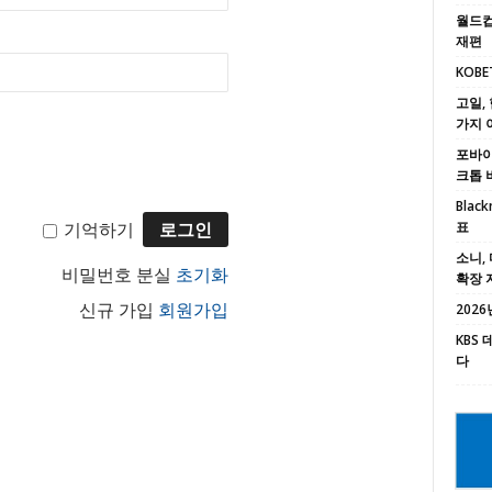
월드컵
재편
KOBE
고일, 
가지 
포바이포
크톱 
Black
표
기억하기
소니, 
비밀번호 분실
초기화
확장 
2026년
신규 가입
회원가입
KBS
다