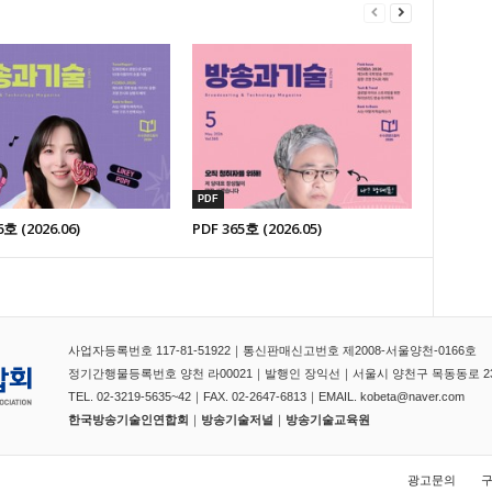
에서 정한 절차에 따른 요청이
에 제공한 개인정보를 스스로
니다.
개인정보의 보호 및 관리를 위
서 수시로 귀하의 개인정보
 생각되는 부분도 변경/조정
PDF
6호 (2026.06)
PDF 365호 (2026.05)
개인정보는 오직 귀하만이 열
는 전적으로 귀하의 ID와 비밀
 따라서 타인에게 본인의 ID
니되며, 작업 종료 시에는 반
브라우저의 창을 닫아주시기 바
사업자등록번호 117-81-51922｜통신판매신고번호 제2008-서울양천-0166호
공유하는 인터넷 카페나 도서
정기간행물등록번호 양천 라00021｜발행인 장익선｜서울시 양천구 목동동로 233 
 사용하는 경우에 귀하의 정
TEL. 02-3219-5635~42｜FAX. 02-2647-6813｜EMAIL. kobeta@naver.com
항입니다)
한국방송기술인연합회
｜
방송기술저널
｜
방송기술교육원
에 따라 이용신청을 하는 것은
서에 기재된 회원정보를 수집,
광고문의